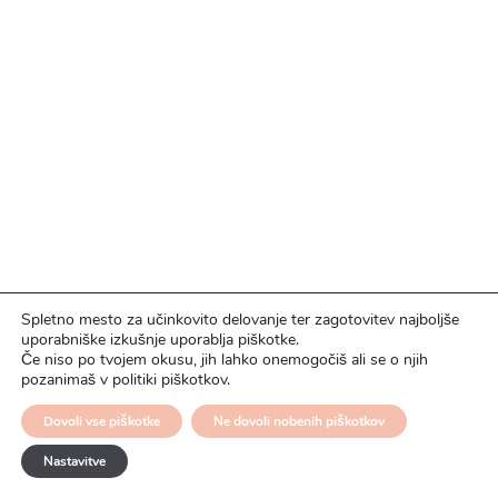
Spletno mesto za učinkovito delovanje ter zagotovitev najboljše
uporabniške izkušnje uporablja piškotke.
Če niso po tvojem okusu, jih lahko onemogočiš ali se o njih
pozanimaš v politiki piškotkov.
Dovoli vse piškotke
Ne dovoli nobenih piškotkov
Nastavitve