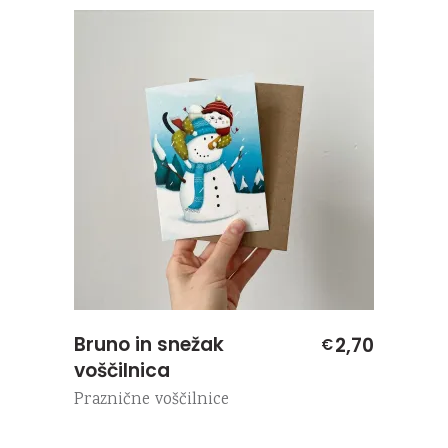
Bruno in snežak
2,70
€
voščilnica
Praznične voščilnice