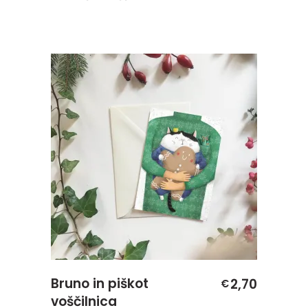
Bruno in piškot
2,70
€
voščilnica