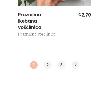
Praznična
2,70
€
ikebana
voščilnica
Praznične voščilnice
1
2
3