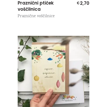
Praznični ptiček
2,70
€
voščilnica
Praznične voščilnice