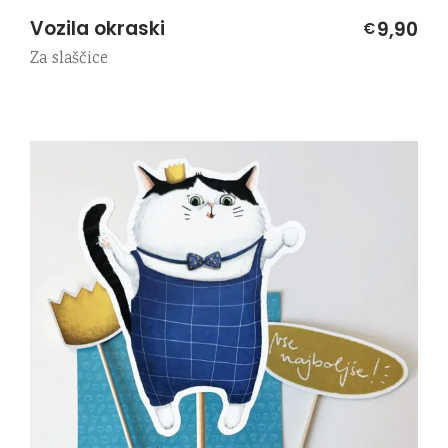
Vozila okraski
9,90
€
Za slaščice