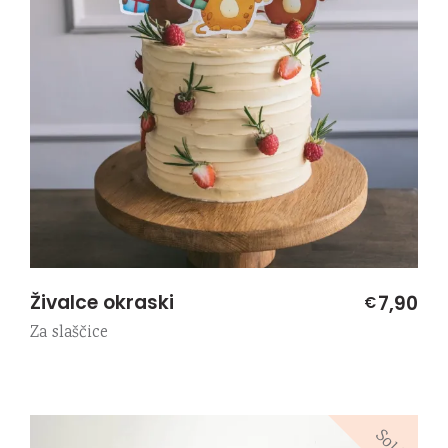
Živalce okraski
7,90
€
Za slaščice
Sold