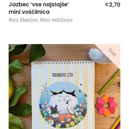
Jazbec ‘vse najslajše’
2,70
€
mini voščilnica
Mini klasične
,
Mini voščilnice
Sold