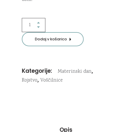
Družina
trije
medvedki
Dodaj v košarico
voščilnica
quantity
Kategorije:
,
Materinski dan
,
Rojstvo
Voščilnice
Opis