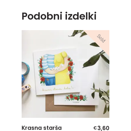
Podobni izdelki
Sold
Krasna starša
3,60
€