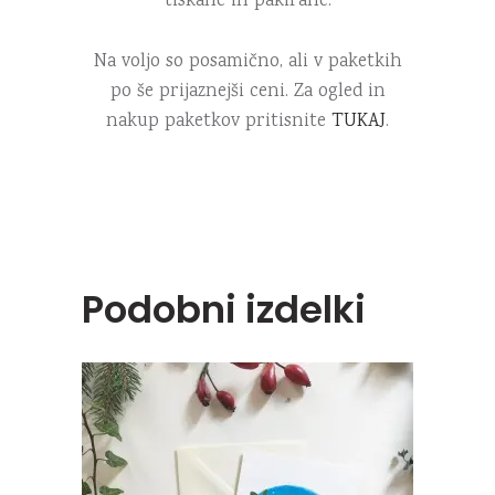
tiskane in pakirane.
Na voljo so posamično, ali v paketkih
po še prijaznejši ceni. Za ogled in
nakup paketkov pritisnite
TUKAJ
.
Podobni izdelki