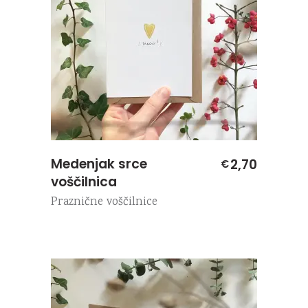
Medenjak srce
2,70
€
voščilnica
Praznične voščilnice