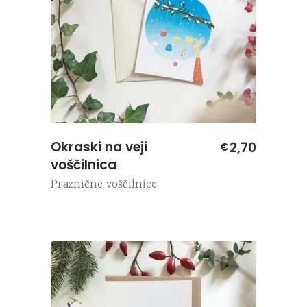
Okraski na veji
2,70
€
voščilnica
Praznične voščilnice