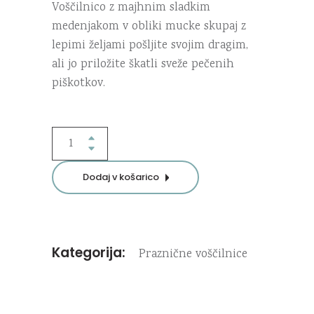
Voščilnico z majhnim sladkim
medenjakom v obliki mucke skupaj z
lepimi željami pošljite svojim dragim,
ali jo priložite škatli sveže pečenih
piškotkov.
Medenjak
mucka
voščilnica
Dodaj v košarico
quantity
Kategorija:
Praznične voščilnice