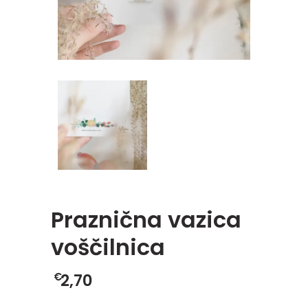
Praznična vazica
voščilnica
€
2,70