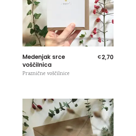
Medenjak srce
2,70
€
voščilnica
Praznične voščilnice