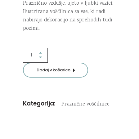
Praznično vzdušje, ujeto v ljubki vazici.
Ilustrirana voščilnica za vse, ki radi
nabirajo dekoracijo na sprehodih tudi
pozimi.
Praznična
vazica
voščilnica
Dodaj v košarico
quantity
Kategorija:
Praznične voščilnice