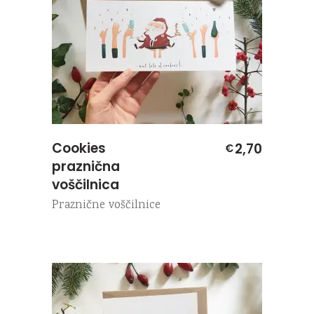
Cookies
2,70
€
praznična
voščilnica
Praznične voščilnice